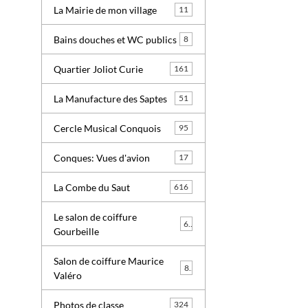
La Mairie de mon village
11
Bains douches et WC publics
8
Quartier Joliot Curie
161
La Manufacture des Saptes
51
Cercle Musical Conquois
95
Conques: Vues d'avion
17
La Combe du Saut
616
Le salon de coiffure
6
Gourbeille
Salon de coiffure Maurice
8
Valéro
Photos de classe
324