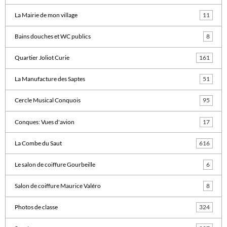
La Mairie de mon village
11
Bains douches et WC publics
8
Quartier Joliot Curie
161
La Manufacture des Saptes
51
Cercle Musical Conquois
95
Conques: Vues d'avion
17
La Combe du Saut
616
Le salon de coiffure Gourbeille
6
Salon de coiffure Maurice Valéro
8
Photos de classe
324