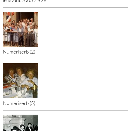
le levant 2005 2 928
Numériserb (2)
Numériserb (5)