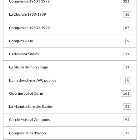
Conques de 1960 à 1979
321
La Chorale 1980/1989
16
Conques de 1980 à 1999
87
Conques 2000
9
Cartes Mortuaires
11
La Mairie de mon village
11
Bains douches et WC publics
8
Quartier Joliot Curie
161
La Manufacture des Saptes
51
Cercle Musical Conquois
95
Conques: Vues d'avion
17