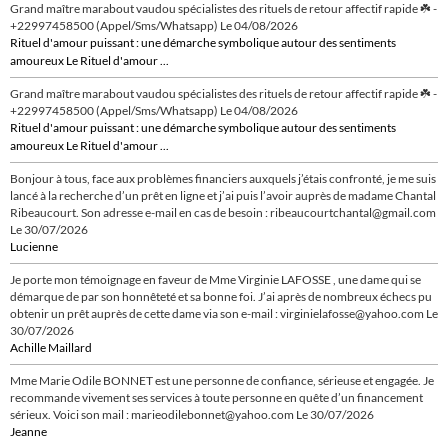
Grand maître marabout vaudou spécialistes des rituels de retour affectif rapide ☘️ -
+22997458500 (Appel/Sms/Whatsapp)
Le 04/08/2026
Rituel d'amour puissant : une démarche symbolique autour des sentiments
amoureux Le Rituel d'amour ...
Grand maître marabout vaudou spécialistes des rituels de retour affectif rapide ☘️ -
+22997458500 (Appel/Sms/Whatsapp)
Le 04/08/2026
Rituel d'amour puissant : une démarche symbolique autour des sentiments
amoureux Le Rituel d'amour ...
Bonjour à tous, face aux problèmes financiers auxquels j’étais confronté, je me suis
lancé à la recherche d’un prêt en ligne et j’ai puis l’avoir auprès de madame Chantal
Ribeaucourt. Son adresse e-mail en cas de besoin : ribeaucourtchantal@gmail.com
Le 30/07/2026
Lucienne
Je porte mon témoignage en faveur de Mme Virginie LAFOSSE , une dame qui se
démarque de par son honnêteté et sa bonne foi. J’ai après de nombreux échecs pu
obtenir un prêt auprès de cette dame via son e-mail : virginielafosse@yahoo.com
Le
30/07/2026
Achille Maillard
Mme Marie Odile BONNET est une personne de confiance, sérieuse et engagée. Je
recommande vivement ses services à toute personne en quête d’un financement
sérieux. Voici son mail : marieodilebonnet@yahoo.com
Le 30/07/2026
Jeanne