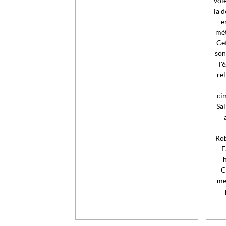
voi
la d
e
mèt
Cet
son
l'
rel
cim
Sa
Rob
F
h
C
me