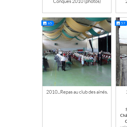
Conques 2010 (photos)
65
57
2010...Repas au club des ainés.
Chât
C