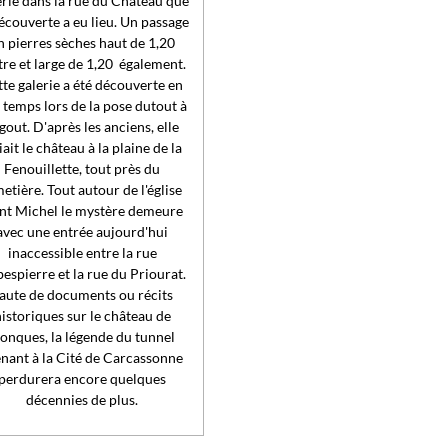
erie dans la rue du Château que
écouverte a eu lieu. Un passage
n pierres sèches haut de 1,20
re et large de 1,20 également.
te galerie a été découverte en
 temps lors de la pose dutout à
égout. D'après les anciens, elle
iait le château à la plaine de la
Fenouillette, tout près du
etière. Tout autour de l'église
int Michel le mystère demeure
avec une entrée aujourd'hui
inaccessible entre la rue
espierre et la rue du Priourat.
aute de documents ou récits
istoriques sur le château de
onques, la légende du tunnel
nant à la Cité de Carcassonne
perdurera encore quelques
décennies de plus.