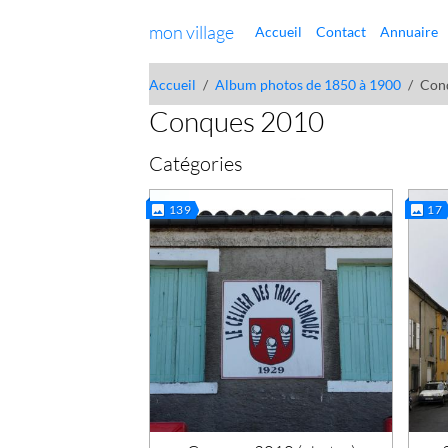
mon village
Accueil
Contact
Annuaire
Accueil
Album photos de 1850 à 1900
Con
Conques 2010
Catégories
139
17