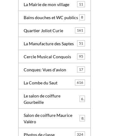
La Mairie de mon village
11
Bains douches et WC publics
8
Quartier Joliot Curie
161
La Manufacture des Saptes
51
Cercle Musical Conquois
95
Conques: Vues d'avion
17
La Combe du Saut
616
Le salon de coiffure
6
Gourbeille
Salon de coiffure Maurice
8
Valéro
Photos de classe
324