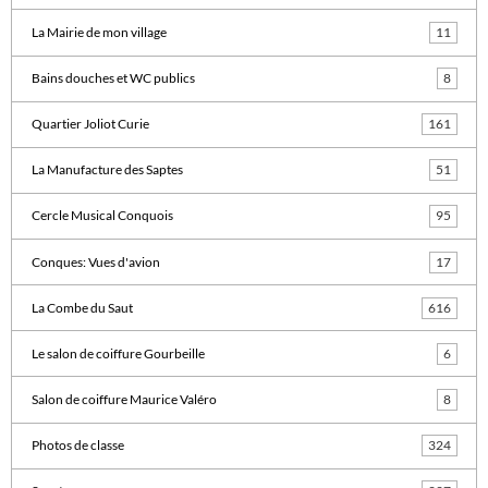
La Mairie de mon village
11
Bains douches et WC publics
8
Quartier Joliot Curie
161
La Manufacture des Saptes
51
Cercle Musical Conquois
95
Conques: Vues d'avion
17
La Combe du Saut
616
Le salon de coiffure Gourbeille
6
Salon de coiffure Maurice Valéro
8
Photos de classe
324