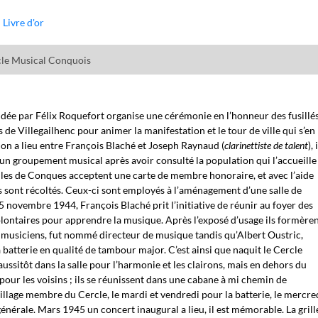
Livre d'or
le Musical Conquois
idée par Félix Roquefort organise une cérémonie en l’honneur des fusillé
s de Villegailhenc pour animer la manifestation et le tour de ville qui s’en
tion a lieu entre François Blaché et Joseph Raynaud (
clarinettiste de talent
), 
 un groupement musical après avoir consulté la population qui l’accueille
les de Conques acceptent une carte de membre honoraire, et avec l’aide
s sont récoltés. Ceux-ci sont employés à l’aménagement d’une salle de
15 novembre 1944, François Blaché prit l’initiative de réunir au foyer des
olontaires pour apprendre la musique. Après l’exposé d’usage ils formère
s musiciens, fut nommé directeur de musique tandis qu’Albert Oustric,
 batterie en qualité de tambour major. C’est ainsi que naquit le Cercle
sitôt dans la salle pour l’harmonie et les clairons, mais en dehors du
 pour les voisins ; ils se réunissent dans une cabane à mi chemin de
village membre du Cercle, le mardi et vendredi pour la batterie, le mercre
générale. Mars 1945 un concert inaugural a lieu, il est mémorable. La grill