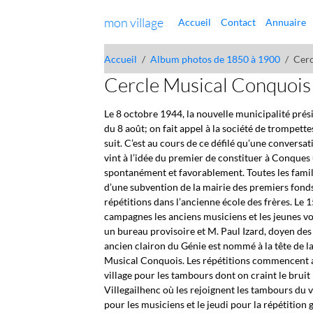
mon village
Accueil
Contact
Annuaire
Accueil
Album photos de 1850 à 1900
Cerc
Cercle Musical Conquois
Le 8 octobre 1944, la nouvelle municipalité prés
du 8 août; on fait appel à la société de trompette
suit. C’est au cours de ce défilé qu’une conversa
vint à l’idée du premier de constituer à Conques
spontanément et favorablement. Toutes les famil
d’une subvention de la mairie des premiers fond
répétitions dans l’ancienne école des frères. Le 
campagnes les anciens musiciens et les jeunes v
un bureau provisoire et M. Paul Izard, doyen de
ancien clairon du Génie est nommé à la tête de la
Musical Conquois. Les répétitions commencent aus
village pour les tambours dont on craint le bruit
Villegailhenc où les rejoignent les tambours du 
pour les musiciens et le jeudi pour la répétition 