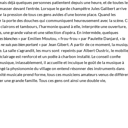
ais déjà quelques personnes patientent depuis une heure, et de toutes le
masser devant l’entrée. Lorsque le garde champêtre Jules Galibert arrive
 par la pression de tous ces gens avides d’une bonne place. Quand les
par la porte des douches qui communiquent heureusement avec la scène. 
lairons et tambours, l’harmonie quand à elle, interprète une ouverture,
es, une grande valse et une sélection d’opéra. En intermède, quelques
ses blanches
» par Emilien Moutou, « frou-frou » par Paulette Danjard, «
la
e ne suis pas bien portant
» par Jean Gibert. A partir de ce moment, la musiq
e. La salle s’agrandit, les murs sont repeints par Albert Oustric, le mobili
’éclairage est renforcé et un poêle à charbon installé. Le conseil confie
usique, inlassablement, il accueille et inculque le goût de la musique à
hangé la physionomie du village on entend résonner des instruments dans
rnité musicale prend forme, tous ces musiciens amateurs venus de différe
r une grande famille. Tous ces gens ont ainsi une double vie,