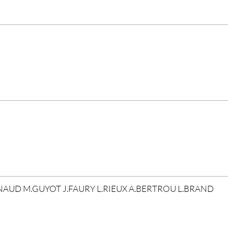
YNAUD M.GUYOT J.FAURY L.RIEUX A.BERTROU L.BRAND