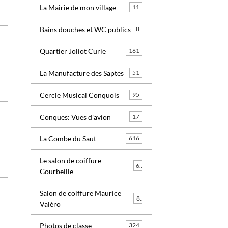
La Mairie de mon village
11
Bains douches et WC publics
8
Quartier Joliot Curie
161
La Manufacture des Saptes
51
Cercle Musical Conquois
95
Conques: Vues d'avion
17
La Combe du Saut
616
Le salon de coiffure
6
Gourbeille
Salon de coiffure Maurice
8
Valéro
Photos de classe
324