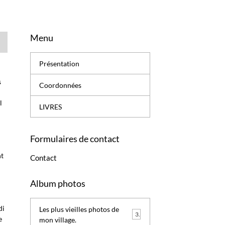
Menu
Présentation
s
Coordonnées
il
LIVRES
Formulaires de contact
nt
Contact
Album photos
di
Les plus vieilles photos de
3
e
mon village.