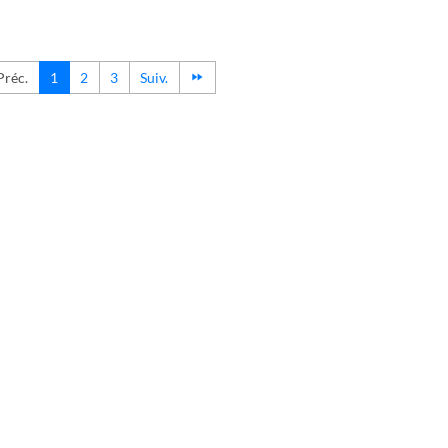
Préc.
1
2
3
Suiv.