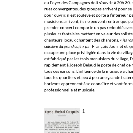
du Foyer des Campagnes doit s’ouvrir à 20h 30, m
rues convergentes, des groupes arrivent pour se 
pour ouvrir, il est soulevé et porté à l’intérieur
musiciens arrivent, ils ne peuvent rentrer que 
premier concert comporte un pas redoublé avec c
plusieurs fantaisies mettant en valeur des solist
chanteurs locaux chantent des chansons, «
les ro
caissière du grand café
» par François Journet et «
j
occupe une place privilégiée dans la vie du villag
est fabriqué par les trois menuisiers du village, l
rapidement à Joseph Belaud le poste de chef de m
tous ces garçons. L’influence de la musique a c
tous les quartiers et peu à peu une grande frate
horizons apprennent à se connaître et vont forme
professionnelle et musicale.
1