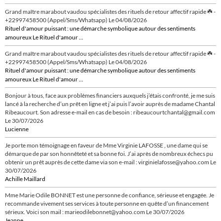
Grand maître marabout vaudou spécialistes des rituels de retour affectif rapide ☘️ -
+22997458500 (Appel/Sms/Whatsapp)
Le 04/08/2026
Rituel d'amour puissant : une démarche symbolique autour des sentiments
amoureux Le Rituel d'amour ...
Grand maître marabout vaudou spécialistes des rituels de retour affectif rapide ☘️ -
+22997458500 (Appel/Sms/Whatsapp)
Le 04/08/2026
Rituel d'amour puissant : une démarche symbolique autour des sentiments
amoureux Le Rituel d'amour ...
Bonjour à tous, face aux problèmes financiers auxquels j’étais confronté, je me suis
lancé à la recherche d’un prêt en ligne et j’ai puis l’avoir auprès de madame Chantal
Ribeaucourt. Son adresse e-mail en cas de besoin : ribeaucourtchantal@gmail.com
Le 30/07/2026
Lucienne
Je porte mon témoignage en faveur de Mme Virginie LAFOSSE , une dame qui se
démarque de par son honnêteté et sa bonne foi. J’ai après de nombreux échecs pu
obtenir un prêt auprès de cette dame via son e-mail : virginielafosse@yahoo.com
Le
30/07/2026
Achille Maillard
Mme Marie Odile BONNET est une personne de confiance, sérieuse et engagée. Je
recommande vivement ses services à toute personne en quête d’un financement
sérieux. Voici son mail : marieodilebonnet@yahoo.com
Le 30/07/2026
Jeanne