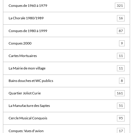
Conques de 1960 à 1979
321
La Chorale 1980/1989
16
Conques de 1980 à 1999
87
Conques 2000
9
Cartes Mortuaires
11
La Mairie de mon village
11
Bains douches et WC publics
8
Quartier Joliot Curie
161
La Manufacture des Saptes
51
Cercle Musical Conquois
95
Conques: Vues d'avion
17