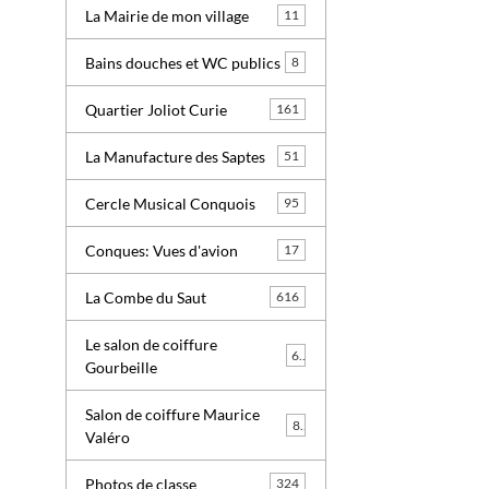
La Mairie de mon village
11
Bains douches et WC publics
8
Quartier Joliot Curie
161
La Manufacture des Saptes
51
Cercle Musical Conquois
95
Conques: Vues d'avion
17
La Combe du Saut
616
Le salon de coiffure
6
Gourbeille
Salon de coiffure Maurice
8
Valéro
Photos de classe
324