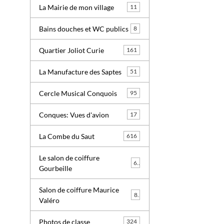
La Mairie de mon village
11
Bains douches et WC publics
8
Quartier Joliot Curie
161
La Manufacture des Saptes
51
Cercle Musical Conquois
95
Conques: Vues d'avion
17
La Combe du Saut
616
Le salon de coiffure
6
Gourbeille
Salon de coiffure Maurice
8
Valéro
Photos de classe
324