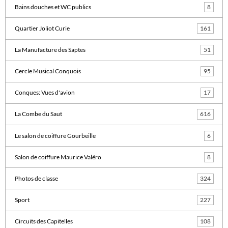
Bains douches et WC publics
8
Quartier Joliot Curie
161
La Manufacture des Saptes
51
Cercle Musical Conquois
95
Conques: Vues d'avion
17
La Combe du Saut
616
Le salon de coiffure Gourbeille
6
Salon de coiffure Maurice Valéro
8
Photos de classe
324
Sport
227
Circuits des Capitelles
108