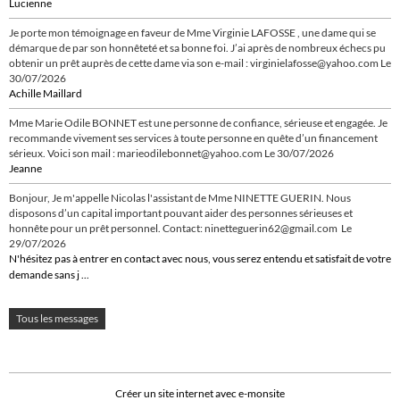
Lucienne
Je porte mon témoignage en faveur de Mme Virginie LAFOSSE , une dame qui se
démarque de par son honnêteté et sa bonne foi. J’ai après de nombreux échecs pu
obtenir un prêt auprès de cette dame via son e-mail : virginielafosse@yahoo.com
Le
30/07/2026
Achille Maillard
Mme Marie Odile BONNET est une personne de confiance, sérieuse et engagée. Je
recommande vivement ses services à toute personne en quête d’un financement
sérieux. Voici son mail : marieodilebonnet@yahoo.com
Le 30/07/2026
Jeanne
Bonjour, Je m'appelle Nicolas l'assistant de Mme NINETTE GUERIN. Nous
disposons d’un capital important pouvant aider des personnes sérieuses et
honnête pour un prêt personnel. Contact: ninetteguerin62@gmail.com
Le
29/07/2026
N'hésitez pas à entrer en contact avec nous, vous serez entendu et satisfait de votre
demande sans j ...
Tous les messages
Créer un site internet avec e-monsite