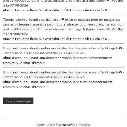
pret de 40 000€ aujourd’hui à cet adresse : credit.legal.fr@gmail.com✅☘️ , Veuillez
le
Le 07/08/2026
Afaahiti Fenuaroa Île du Sud Afareaitu Fitii Ile Hotuatua Aié Gaioio Île K ...
Témoignage de prêt entre particuliers.✅☘️ je fais ce message pour permettre aux
gens ayant besoin d’argent de savoir à qui s'adresser pour leurs prêts, j’ai reçu mon
pret de 40 000€ aujourd’hui à cet adresse : credit.legal.fr@gmail.com✅☘️ , Veuillez
le
Le 07/08/2026
Afaahiti Fenuaroa Île du Sud Afareaitu Fitii Ile Hotuatua Aié Gaioio Île K ...
Grand maître marabout vaudou spécialistes des rituels de retour affectif rapide ☘️ -
+22997458500 (Appel/Sms/Whatsapp)
Le 04/08/2026
Rituel d'amour puissant : une démarche symbolique autour des sentiments
amoureux Le Rituel d'amour ...
Grand maître marabout vaudou spécialistes des rituels de retour affectif rapide ☘️ -
+22997458500 (Appel/Sms/Whatsapp)
Le 04/08/2026
Rituel d'amour puissant : une démarche symbolique autour des sentiments
amoureux Le Rituel d'amour ...
Tous les messages
Créer un site internet avec e-monsite