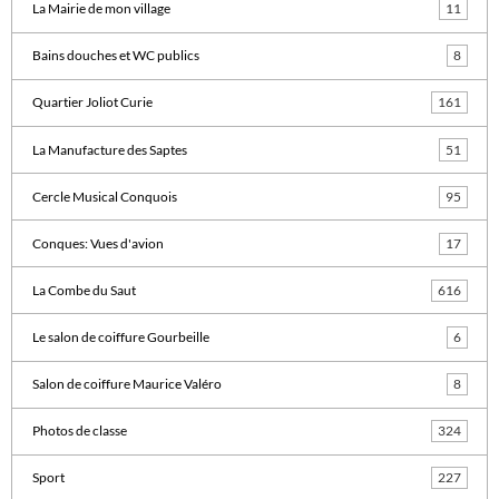
La Mairie de mon village
11
Bains douches et WC publics
8
Quartier Joliot Curie
161
La Manufacture des Saptes
51
Cercle Musical Conquois
95
Conques: Vues d'avion
17
La Combe du Saut
616
Le salon de coiffure Gourbeille
6
Salon de coiffure Maurice Valéro
8
Photos de classe
324
Sport
227