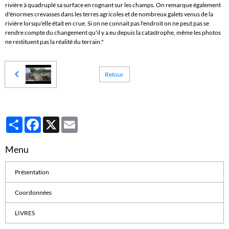
rivière à quadruplé sa surface en rognant sur les champs. On remarque également
d'énormes crevasses dans les terres agricoles et de nombreux galets venus de la
rivière lorsqu'elle était en crue. Si on ne connait pas l'endroit on ne peut pas se
rendre compte du changement qu'il y a eu depuis la catastrophe, même les photos
ne restituent pas la réalité du terrain."
Retour
Partager
Facebook
X
Email
Menu
Présentation
Coordonnées
LIVRES