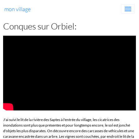
mon village
Conques sur Orbiel:
J'ai suivi le lit de la rivière des Saptes à l'entrée du village, les cicatrices des
inondations sont plus que présentes et pour longtemps encore, le sol est jonché
d'objets les plus disparates. On découvre encore des carcasses de véhicules et une
caravane encastrée dans un arbre. Les vignes sont couchées, par endroit le lit de la