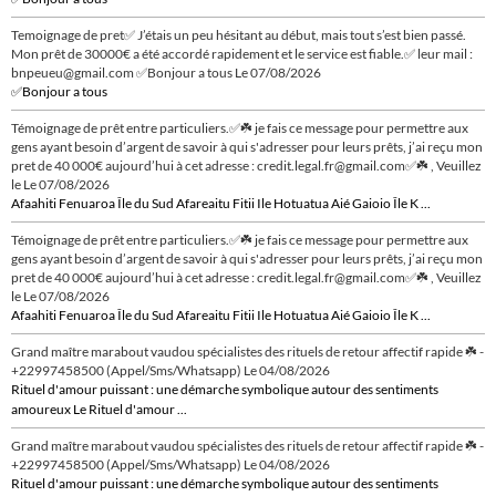
Temoignage de pret✅ J’étais un peu hésitant au début, mais tout s’est bien passé.
Mon prêt de 30000€ a été accordé rapidement et le service est fiable.✅ leur mail :
bnpeueu@gmail.com ✅Bonjour a tous
Le 07/08/2026
✅Bonjour a tous
Témoignage de prêt entre particuliers.✅☘️ je fais ce message pour permettre aux
gens ayant besoin d’argent de savoir à qui s'adresser pour leurs prêts, j’ai reçu mon
pret de 40 000€ aujourd’hui à cet adresse : credit.legal.fr@gmail.com✅☘️ , Veuillez
le
Le 07/08/2026
Afaahiti Fenuaroa Île du Sud Afareaitu Fitii Ile Hotuatua Aié Gaioio Île K ...
Témoignage de prêt entre particuliers.✅☘️ je fais ce message pour permettre aux
gens ayant besoin d’argent de savoir à qui s'adresser pour leurs prêts, j’ai reçu mon
pret de 40 000€ aujourd’hui à cet adresse : credit.legal.fr@gmail.com✅☘️ , Veuillez
le
Le 07/08/2026
Afaahiti Fenuaroa Île du Sud Afareaitu Fitii Ile Hotuatua Aié Gaioio Île K ...
Grand maître marabout vaudou spécialistes des rituels de retour affectif rapide ☘️ -
+22997458500 (Appel/Sms/Whatsapp)
Le 04/08/2026
Rituel d'amour puissant : une démarche symbolique autour des sentiments
amoureux Le Rituel d'amour ...
Grand maître marabout vaudou spécialistes des rituels de retour affectif rapide ☘️ -
+22997458500 (Appel/Sms/Whatsapp)
Le 04/08/2026
Rituel d'amour puissant : une démarche symbolique autour des sentiments