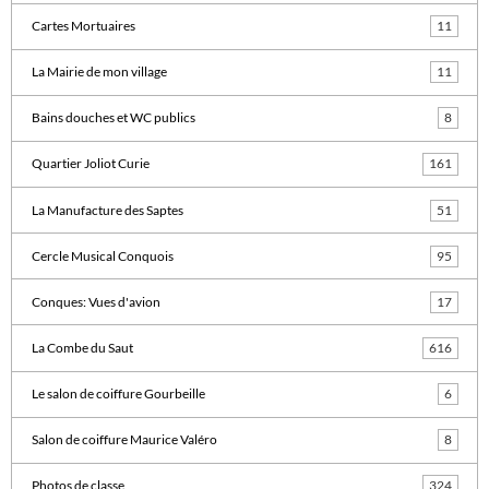
Cartes Mortuaires
11
La Mairie de mon village
11
Bains douches et WC publics
8
Quartier Joliot Curie
161
La Manufacture des Saptes
51
Cercle Musical Conquois
95
Conques: Vues d'avion
17
La Combe du Saut
616
Le salon de coiffure Gourbeille
6
Salon de coiffure Maurice Valéro
8
Photos de classe
324