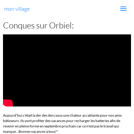
mon village
Conques sur Orbiel:
Aujourd'hui c'était la der des ders sous une chaleur accablante pour nos amis
bâtisseurs. Ils vont profiter des vacances pour recharger les batteries afin de
revenir en pleine forme en septembre prochain car ce n'est pas le travail qui
manque...Bonnes vacances à tous!"