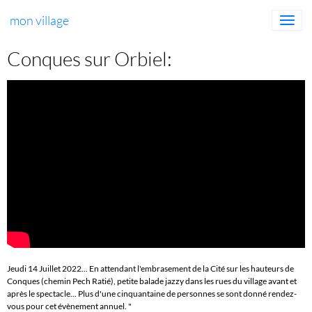
mon village
Conques sur Orbiel:
Jeudi 14 Juillet 2022... En attendant l'embrasement de la Cité sur les hauteurs de
Conques (chemin Pech Ratié), petite balade jazzy dans les rues du village avant et
après le spectacle... Plus d'une cinquantaine de personnes se sont donné rendez-
vous pour cet évènement annuel. "