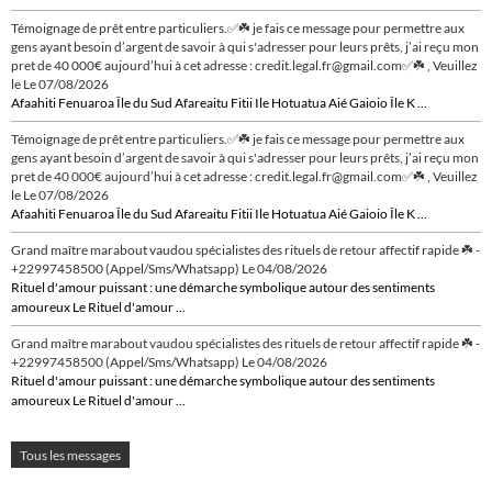
Témoignage de prêt entre particuliers.✅☘️ je fais ce message pour permettre aux
gens ayant besoin d’argent de savoir à qui s'adresser pour leurs prêts, j’ai reçu mon
pret de 40 000€ aujourd’hui à cet adresse : credit.legal.fr@gmail.com✅☘️ , Veuillez
le
Le 07/08/2026
Afaahiti Fenuaroa Île du Sud Afareaitu Fitii Ile Hotuatua Aié Gaioio Île K ...
Témoignage de prêt entre particuliers.✅☘️ je fais ce message pour permettre aux
gens ayant besoin d’argent de savoir à qui s'adresser pour leurs prêts, j’ai reçu mon
pret de 40 000€ aujourd’hui à cet adresse : credit.legal.fr@gmail.com✅☘️ , Veuillez
le
Le 07/08/2026
Afaahiti Fenuaroa Île du Sud Afareaitu Fitii Ile Hotuatua Aié Gaioio Île K ...
Grand maître marabout vaudou spécialistes des rituels de retour affectif rapide ☘️ -
+22997458500 (Appel/Sms/Whatsapp)
Le 04/08/2026
Rituel d'amour puissant : une démarche symbolique autour des sentiments
amoureux Le Rituel d'amour ...
Grand maître marabout vaudou spécialistes des rituels de retour affectif rapide ☘️ -
+22997458500 (Appel/Sms/Whatsapp)
Le 04/08/2026
Rituel d'amour puissant : une démarche symbolique autour des sentiments
amoureux Le Rituel d'amour ...
Tous les messages