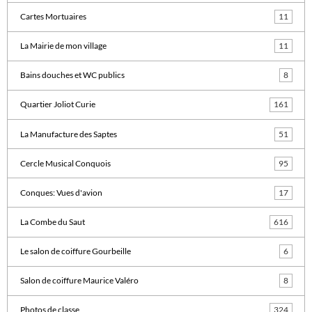
Cartes Mortuaires
11
La Mairie de mon village
11
Bains douches et WC publics
8
Quartier Joliot Curie
161
La Manufacture des Saptes
51
Cercle Musical Conquois
95
Conques: Vues d'avion
17
La Combe du Saut
616
Le salon de coiffure Gourbeille
6
Salon de coiffure Maurice Valéro
8
Photos de classe
324