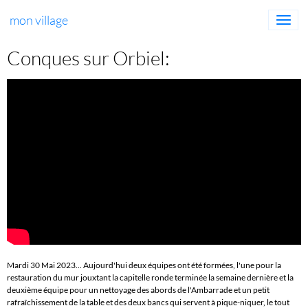
mon village
Conques sur Orbiel:
Mardi 30 Mai 2023... Aujourd'hui deux équipes ont été formées, l'une pour la
restauration du mur jouxtant la capitelle ronde terminée la semaine dernière et la
deuxième équipe pour un nettoyage des abords de l'Ambarrade et un petit
rafraîchissement de la table et des deux bancs qui servent à pique-niquer, le tout