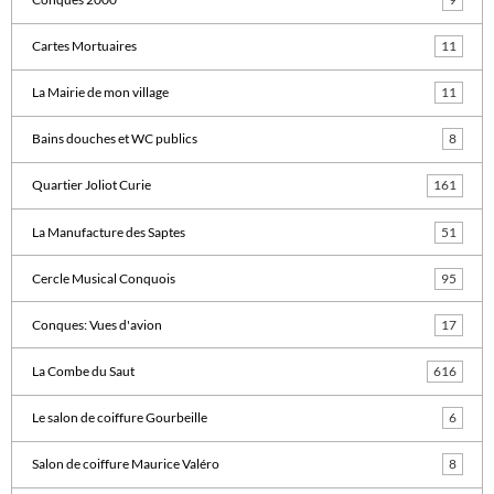
Cartes Mortuaires
11
La Mairie de mon village
11
Bains douches et WC publics
8
Quartier Joliot Curie
161
La Manufacture des Saptes
51
Cercle Musical Conquois
95
Conques: Vues d'avion
17
La Combe du Saut
616
Le salon de coiffure Gourbeille
6
Salon de coiffure Maurice Valéro
8