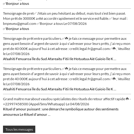
✅Bonjour a tous
Temoignage de pret✅ J’étais un peu hésitant au début, mais tout s’est bien passé.
Mon prêt de 30000€ a été accordé rapidement et le service est fiable.✅ leur mail :
bnpeueu@gmail.com ✅Bonjour a tous
Le 07/08/2026
✅Bonjour a tous
Témoignage de prêt entre particuliers.✅☘️ je fais ce message pour permettre aux
gens ayant besoin d’argent de savoir à qui s'adresser pour leurs prêts, j’ai reçu mon
pret de 40 000€ aujourd’hui à cet adresse : credit.legal.fr@gmail.com✅☘️ , Veuillez
le
Le 07/08/2026
Afaahiti Fenuaroa Île du Sud Afareaitu Fitii Ile Hotuatua Aié Gaioio Île K ...
Témoignage de prêt entre particuliers.✅☘️ je fais ce message pour permettre aux
gens ayant besoin d’argent de savoir à qui s'adresser pour leurs prêts, j’ai reçu mon
pret de 40 000€ aujourd’hui à cet adresse : credit.legal.fr@gmail.com✅☘️ , Veuillez
le
Le 07/08/2026
Afaahiti Fenuaroa Île du Sud Afareaitu Fitii Ile Hotuatua Aié Gaioio Île K ...
Grand maître marabout vaudou spécialistes des rituels de retour affectif rapide ☘️ -
+22997458500 (Appel/Sms/Whatsapp)
Le 04/08/2026
Rituel d'amour puissant : une démarche symbolique autour des sentiments
amoureux Le Rituel d'amour ...
Tous les messages