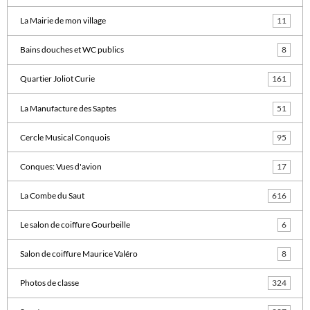
La Mairie de mon village
11
Bains douches et WC publics
8
Quartier Joliot Curie
161
La Manufacture des Saptes
51
Cercle Musical Conquois
95
Conques: Vues d'avion
17
La Combe du Saut
616
Le salon de coiffure Gourbeille
6
Salon de coiffure Maurice Valéro
8
Photos de classe
324