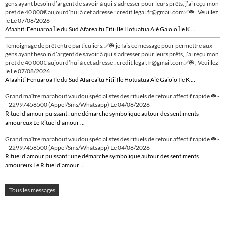
gens ayant besoin d’argent de savoir à qui s'adresser pour leurs prêts, j’ai reçu mon
pret de 40 000€ aujourd’hui à cet adresse : credit.legal.fr@gmail.com✅☘️ , Veuillez
le
Le 07/08/2026
Afaahiti Fenuaroa Île du Sud Afareaitu Fitii Ile Hotuatua Aié Gaioio Île K ...
Témoignage de prêt entre particuliers.✅☘️ je fais ce message pour permettre aux
gens ayant besoin d’argent de savoir à qui s'adresser pour leurs prêts, j’ai reçu mon
pret de 40 000€ aujourd’hui à cet adresse : credit.legal.fr@gmail.com✅☘️ , Veuillez
le
Le 07/08/2026
Afaahiti Fenuaroa Île du Sud Afareaitu Fitii Ile Hotuatua Aié Gaioio Île K ...
Grand maître marabout vaudou spécialistes des rituels de retour affectif rapide ☘️ -
+22997458500 (Appel/Sms/Whatsapp)
Le 04/08/2026
Rituel d'amour puissant : une démarche symbolique autour des sentiments
amoureux Le Rituel d'amour ...
Grand maître marabout vaudou spécialistes des rituels de retour affectif rapide ☘️ -
+22997458500 (Appel/Sms/Whatsapp)
Le 04/08/2026
Rituel d'amour puissant : une démarche symbolique autour des sentiments
amoureux Le Rituel d'amour ...
Tous les messages