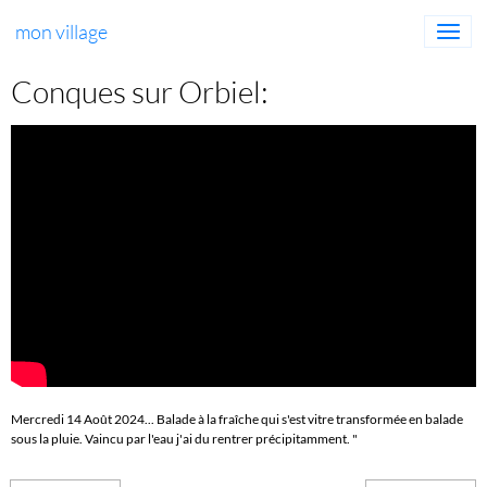
mon village
Conques sur Orbiel:
Mercredi 14 Août 2024... Balade à la fraîche qui s'est vitre transformée en balade
sous la pluie. Vaincu par l'eau j'ai du rentrer précipitamment. "