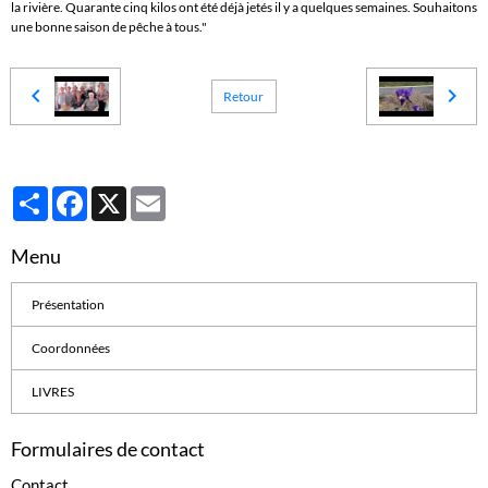
la rivière. Quarante cinq kilos ont été déjà jetés il y a quelques semaines. Souhaitons
une bonne saison de pêche à tous."
Retour
Partager
Facebook
X
Email
Menu
Présentation
Coordonnées
LIVRES
Formulaires de contact
Contact