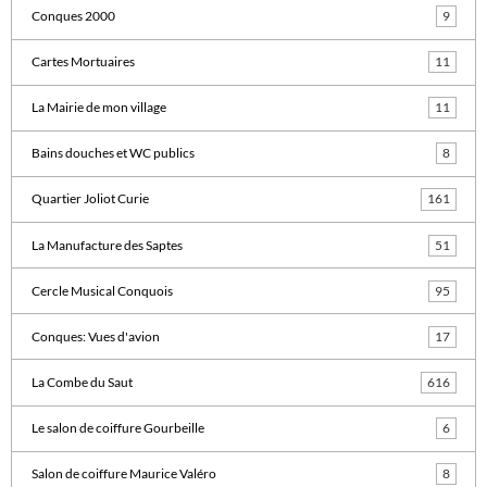
Conques 2000
9
Cartes Mortuaires
11
La Mairie de mon village
11
Bains douches et WC publics
8
Quartier Joliot Curie
161
La Manufacture des Saptes
51
Cercle Musical Conquois
95
Conques: Vues d'avion
17
La Combe du Saut
616
Le salon de coiffure Gourbeille
6
Salon de coiffure Maurice Valéro
8