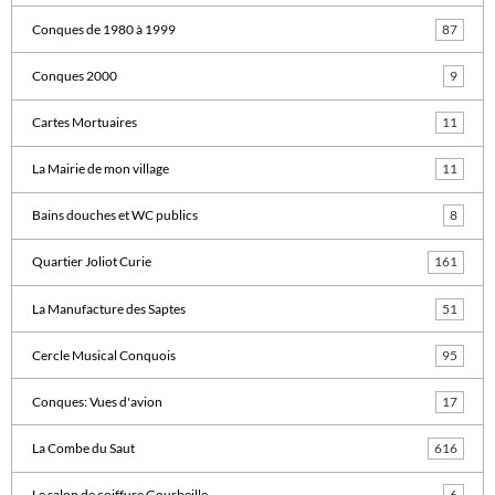
Conques de 1980 à 1999
87
Conques 2000
9
Cartes Mortuaires
11
La Mairie de mon village
11
Bains douches et WC publics
8
Quartier Joliot Curie
161
La Manufacture des Saptes
51
Cercle Musical Conquois
95
Conques: Vues d'avion
17
La Combe du Saut
616
Le salon de coiffure Gourbeille
6