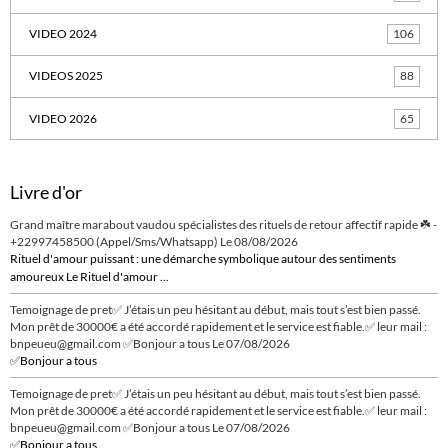
VIDEO 2024
106
VIDEOS 2025
88
VIDEO 2026
65
Livre d'or
Grand maître marabout vaudou spécialistes des rituels de retour affectif rapide ☘️ -
+22997458500 (Appel/Sms/Whatsapp)
Le 08/08/2026
Rituel d'amour puissant : une démarche symbolique autour des sentiments
amoureux Le Rituel d'amour ...
Temoignage de pret✅ J’étais un peu hésitant au début, mais tout s’est bien passé.
Mon prêt de 30000€ a été accordé rapidement et le service est fiable.✅ leur mail :
bnpeueu@gmail.com ✅Bonjour a tous
Le 07/08/2026
✅Bonjour a tous
Temoignage de pret✅ J’étais un peu hésitant au début, mais tout s’est bien passé.
Mon prêt de 30000€ a été accordé rapidement et le service est fiable.✅ leur mail :
bnpeueu@gmail.com ✅Bonjour a tous
Le 07/08/2026
✅Bonjour a tous