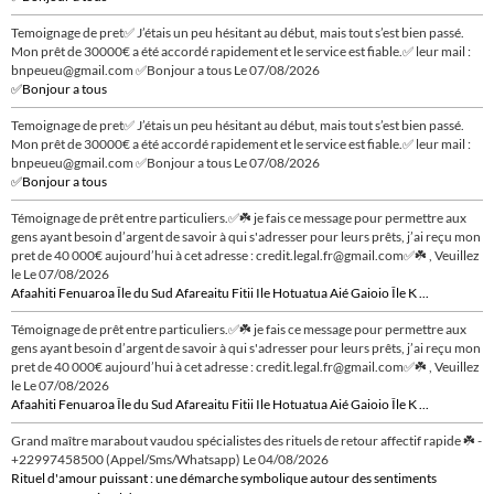
Temoignage de pret✅ J’étais un peu hésitant au début, mais tout s’est bien passé.
Mon prêt de 30000€ a été accordé rapidement et le service est fiable.✅ leur mail :
bnpeueu@gmail.com ✅Bonjour a tous
Le 07/08/2026
✅Bonjour a tous
Temoignage de pret✅ J’étais un peu hésitant au début, mais tout s’est bien passé.
Mon prêt de 30000€ a été accordé rapidement et le service est fiable.✅ leur mail :
bnpeueu@gmail.com ✅Bonjour a tous
Le 07/08/2026
✅Bonjour a tous
Témoignage de prêt entre particuliers.✅☘️ je fais ce message pour permettre aux
gens ayant besoin d’argent de savoir à qui s'adresser pour leurs prêts, j’ai reçu mon
pret de 40 000€ aujourd’hui à cet adresse : credit.legal.fr@gmail.com✅☘️ , Veuillez
le
Le 07/08/2026
Afaahiti Fenuaroa Île du Sud Afareaitu Fitii Ile Hotuatua Aié Gaioio Île K ...
Témoignage de prêt entre particuliers.✅☘️ je fais ce message pour permettre aux
gens ayant besoin d’argent de savoir à qui s'adresser pour leurs prêts, j’ai reçu mon
pret de 40 000€ aujourd’hui à cet adresse : credit.legal.fr@gmail.com✅☘️ , Veuillez
le
Le 07/08/2026
Afaahiti Fenuaroa Île du Sud Afareaitu Fitii Ile Hotuatua Aié Gaioio Île K ...
Grand maître marabout vaudou spécialistes des rituels de retour affectif rapide ☘️ -
+22997458500 (Appel/Sms/Whatsapp)
Le 04/08/2026
Rituel d'amour puissant : une démarche symbolique autour des sentiments