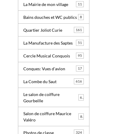
La Mairie de mon village
11
Bains douches et WC publics
8
Quartier Joliot Curie
161
La Manufacture des Saptes
51
Cercle Musical Conquois
95
Conques: Vues d'avion
17
La Combe du Saut
616
Le salon de coiffure
6
Gourbeille
Salon de coiffure Maurice
8
Valéro
Photos de classe
324