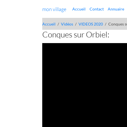
mon village
Accueil
Contact
Annuaire
Accueil
Vidéos
VIDEOS 2020
Conques s
Conques sur Orbiel: