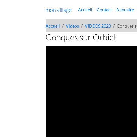
mon village
Accueil
Contact
Annuaire
Accueil
Vidéos
VIDEOS 2020
Conques s
Conques sur Orbiel: