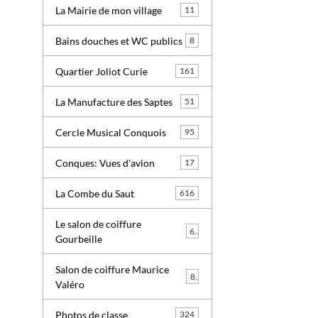
La Mairie de mon village
11
Bains douches et WC publics
8
Quartier Joliot Curie
161
La Manufacture des Saptes
51
Cercle Musical Conquois
95
Conques: Vues d'avion
17
La Combe du Saut
616
Le salon de coiffure
6
Gourbeille
Salon de coiffure Maurice
8
Valéro
Photos de classe
324