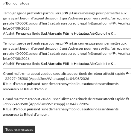
✅Bonjour a tous
Témoignage de prêt entre particuliers.✅☘️ je fais ce message pour permettre aux
gens ayant besoin d’argent de savoir à qui s'adresser pour leurs prêts, j’ai reçu mon
pret de 40 000€ aujourd’hui à cet adresse : credit.legal.fr@gmail.com✅☘️ , Veuillez
le
Le 07/08/2026
Afaahiti Fenuaroa Île du Sud Afareaitu Fitii Ile Hotuatua Aié Gaioio Île K ...
Témoignage de prêt entre particuliers.✅☘️ je fais ce message pour permettre aux
gens ayant besoin d’argent de savoir à qui s'adresser pour leurs prêts, j’ai reçu mon
pret de 40 000€ aujourd’hui à cet adresse : credit.legal.fr@gmail.com✅☘️ , Veuillez
le
Le 07/08/2026
Afaahiti Fenuaroa Île du Sud Afareaitu Fitii Ile Hotuatua Aié Gaioio Île K ...
Grand maître marabout vaudou spécialistes des rituels de retour affectif rapide ☘️ -
+22997458500 (Appel/Sms/Whatsapp)
Le 04/08/2026
Rituel d'amour puissant : une démarche symbolique autour des sentiments
amoureux Le Rituel d'amour ...
Grand maître marabout vaudou spécialistes des rituels de retour affectif rapide ☘️ -
+22997458500 (Appel/Sms/Whatsapp)
Le 04/08/2026
Rituel d'amour puissant : une démarche symbolique autour des sentiments
amoureux Le Rituel d'amour ...
Tous les messages