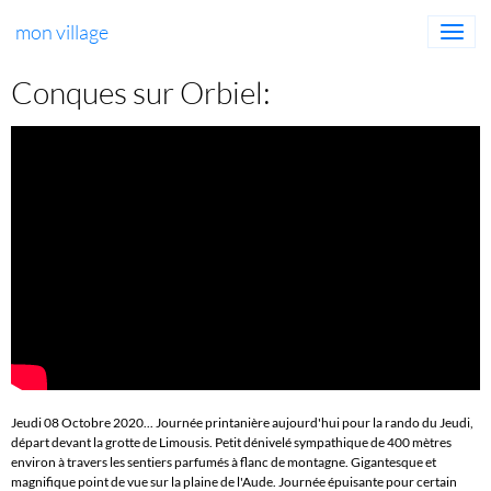
mon village
Conques sur Orbiel:
Jeudi 08 Octobre 2020... Journée printanière aujourd'hui pour la rando du Jeudi,
départ devant la grotte de Limousis. Petit dénivelé sympathique de 400 mètres
environ à travers les sentiers parfumés à flanc de montagne. Gigantesque et
magnifique point de vue sur la plaine de l'Aude. Journée épuisante pour certain