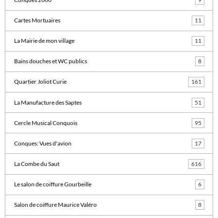
Cartes Mortuaires
11
La Mairie de mon village
11
Bains douches et WC publics
8
Quartier Joliot Curie
161
La Manufacture des Saptes
51
Cercle Musical Conquois
95
Conques: Vues d'avion
17
La Combe du Saut
616
Le salon de coiffure Gourbeille
6
Salon de coiffure Maurice Valéro
8