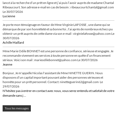
lancé à la recherche d’un prêt en ligne et j’ai puis l’avoir auprès de madame Chantal
Ribeaucourt. Son adresse e-mail en cas de besoin : ribeaucourtchantal@gmail.com
Le 30/07/2026
Lucienne
Je porte mon témoignage en faveur de Mme Virginie LAFOSSE , une dame qui se
démarque de par son honnêteté et sa bonne foi. J’ai après de nombreux échecs pu
obtenir un prêt auprès de cette dame via son e-mail : virginielafosse@yahoo.com
Le
30/07/2026
Achille Maillard
Mme Marie Odile BONNET est une personne de confiance, sérieuse et engagée. Je
recommande vivement ses services à toute personne en quête d’un financement
sérieux. Voici son mail : marieodilebonnet@yahoo.com
Le 30/07/2026
Jeanne
Bonjour, Je m'appelle Nicolas l'assistant de Mme NINETTE GUERIN. Nous
disposons d’un capital important pouvant aider des personnes sérieuses et
honnête pour un prêt personnel. Contact: ninetteguerin62@gmail.com
Le
29/07/2026
N'hésitez pas à entrer en contact avec nous, vous serez entendu et satisfait de votre
demande sans j ...
Tous les messages