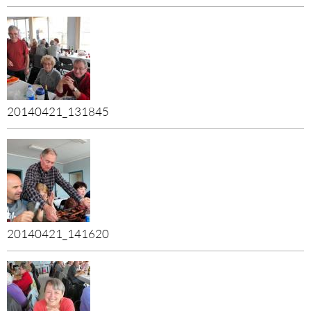
20140421_131845
20140421_141620