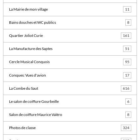
La Mairie de mon village
11
Bains douches et WC publics
8
Quartier Joliot Curie
161
La Manufacture des Saptes
51
Cercle Musical Conquois
95
Conques: Vues d'avion
17
La Combe du Saut
616
Le salon de coiffure Gourbeille
6
Salon de coiffure Maurice Valéro
8
Photos de classe
324