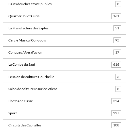
Bains douches et WC publics
8
Quartier Joliot Curie
161
La Manufacture des Saptes
51
Cercle Musical Conquois
95
Conques: Vues d'avion
17
La Combe du Saut
616
Le salon de coiffure Gourbeille
6
Salon de coiffure Maurice Valéro
8
Photos de classe
324
Sport
227
Circuits des Capitelles
108