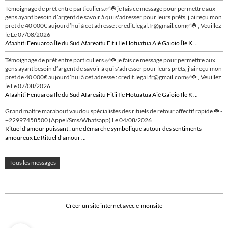
Témoignage de prêt entre particuliers.✅☘️ je fais ce message pour permettre aux
gens ayant besoin d’argent de savoir à qui s'adresser pour leurs prêts, j’ai reçu mon
pret de 40 000€ aujourd’hui à cet adresse : credit.legal.fr@gmail.com✅☘️ , Veuillez
le
Le 07/08/2026
Afaahiti Fenuaroa Île du Sud Afareaitu Fitii Ile Hotuatua Aié Gaioio Île K ...
Témoignage de prêt entre particuliers.✅☘️ je fais ce message pour permettre aux
gens ayant besoin d’argent de savoir à qui s'adresser pour leurs prêts, j’ai reçu mon
pret de 40 000€ aujourd’hui à cet adresse : credit.legal.fr@gmail.com✅☘️ , Veuillez
le
Le 07/08/2026
Afaahiti Fenuaroa Île du Sud Afareaitu Fitii Ile Hotuatua Aié Gaioio Île K ...
Grand maître marabout vaudou spécialistes des rituels de retour affectif rapide ☘️ -
+22997458500 (Appel/Sms/Whatsapp)
Le 04/08/2026
Rituel d'amour puissant : une démarche symbolique autour des sentiments
amoureux Le Rituel d'amour ...
Tous les messages
Créer un site internet avec e-monsite